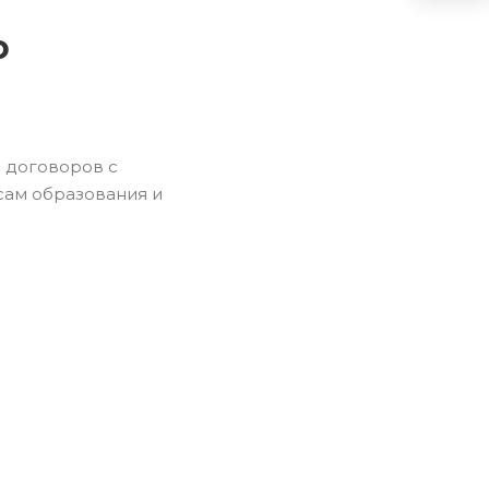
о
 договоров с
сам образования и