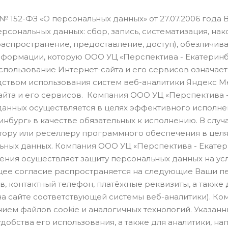
 152-ФЗ «О персональных данных» от 27.07.2006 года 
сональных данных: сбор, запись, систематизация, нак
распространение, предоставление, доступ), обезличива
формации, которую ООО УЦ «Перспектива - Екатеринб
Использование Интернет-сайта и его сервисов означае
дством использования систем веб-аналитики Яндекс Ме
йта и его сервисов. Компания ООО УЦ «Перспектива 
нных осуществляется в целях эффективного исполнени
нбург» в качестве обязательных к исполнению. В слу
ору или реселлеру программного обеспечения в цел
ьных данных. Компания ООО УЦ «Перспектива - Екатери
ния осуществляет защиту персональных данных на ус
ее согласие распространяется на следующие Ваши пер
в, контактный телефон, платёжные реквизиты, а такж
а сайте соответствующей системы веб-аналитики). Ко
нием файлов cookie и аналогичных технологий. Указан
добства его использования, а также для аналитики, н