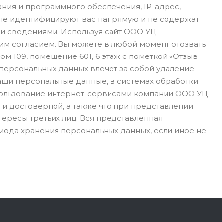
ания и программного обеспечения, IP-адрес,
 не идентифицируют вас напрямую и не содержат
ми сведениями. Используя сайт ООО УЦ
щим согласием. Вы можете в любой момент отозвать
ом 109, помещение 601, 6 этаж с пометкой «Отзыв
 персональных данных влечёт за собой удаление
 ваши персональные данные, в системах обработки
пользование интернет-сервисами компании ООО УЦ
 и достоверной, а также что при представлении
ересы третьих лиц. Вся представленная
иода хранения персональных данных, если иное не