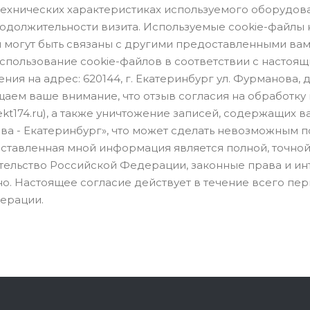
о технических характеристиках используемого оборудов
одолжительности визита. Используемые cookie-файлы
м могут быть связаны с другими предоставленными ва
использование cookie-файлов в соответствии с настоя
я на адрес: 620144, г. Екатеринбург ул. Фурманова, д
щаем ваше внимание, что отзыв согласия на обработку
pekt174.ru), а также уничтожение записей, содержащих
а - Екатеринбург», что может сделать невозможным 
дставленная мной информация является полной, точной
льство Российской Федерации, законные права и инт
. Настоящее согласие действует в течение всего пер
ерации.